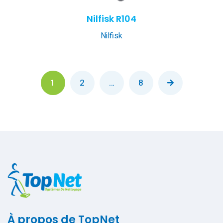
Nilfisk R104
Nilfisk
1
2
…
8
À propos de TopNet