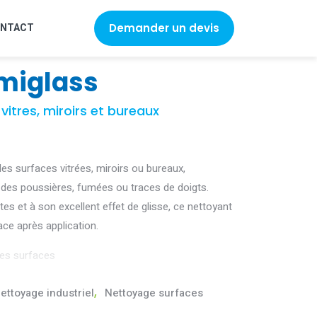
NTACT
Demander un devis
miglass
itres, miroirs et bureaux
 des surfaces vitrées, miroirs ou bureaux,
 des poussières, fumées ou traces de doigts.
es et à son excellent effet de glisse, ce nettoyant
ace après application.
les surfaces
ettoyage industriel
,
Nettoyage surfaces
pluie qui maintient la propreté des supports traités