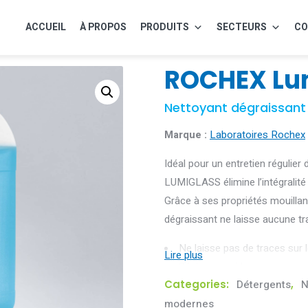
ACCUEIL
À PROPOS
PRODUITS
SECTEURS
CO
ROCHEX Lu
Nettoyant dégraissant v
Marque :
Laboratoires Rochex
Idéal pour un entretien régulier
LUMIGLASS élimine l’intégralité
Grâce à ses propriétés mouillant
dégraissant ne laisse aucune tr
Ne laisse pas de traces sur 
Séchage rapide
Categories:
Détergents
,
N
Pouvoir antistatique et anti-
plus longtemps
modernes