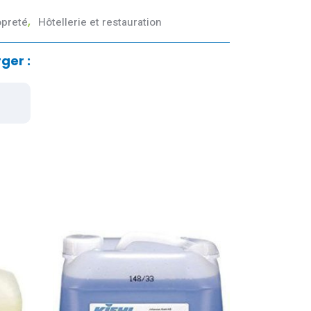
ui permet une élimination rapide des salissures
opreté
,
Hôtellerie et restauration
ger :