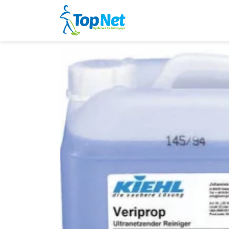
Home
Products
KIEHL Veriprop