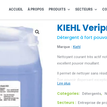
ACCUEIL
À PROPOS
PRODUITS
SECTEURS
CO
KIEHL Verip
Détergent à fort pouvo
Marque :
Kiehl
Nettoyant courant très actif n
excellent pouvoir mouillant.
Il permet de nettoyer sans rési
Son pouvoir dispersant exceptio
Categories:
Détergents
,
N
Secteurs :
Entreprise de pr