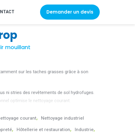
NTACT
Demander un devis
rop
ir mouillant
otamment sur les taches grasses grâce à son
dus ni stries des revêtements de sol hydrofuges.
nnel optimise le nettoyage courant.
ettoyage courant
,
Nettoyage industriel
opreté
,
Hôtellerie et restauration
,
Industrie
,